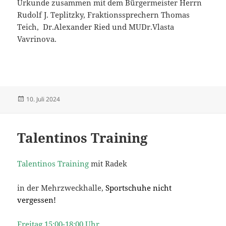
Urkunde zusammen mit dem Bürgermeister Herrn
Rudolf J. Teplitzky, Fraktionssprechern Thomas
Teich, Dr.Alexander Ried und MUDr.Vlasta
Vavrinova.
Veröffentlicht
10. Juli 2024
am
Talentinos Training
Talentinos Training
mit Radek
in der Mehrzweckhalle,
Sportschuhe nicht
vergessen!
Freitag 15:00-18:00 Uhr.