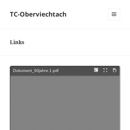
TC-Oberviechtach
MENÜ
UND
WIDGETS
Links