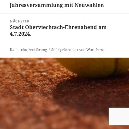
Jahresversammlung mit Neuwahlen
Vorheriger
Beitrag:
NÄCHSTER
Stadt Oberviechtach-Ehrenabend am
Nächster
4.7.2024.
Beitrag:
Datenschutzerklärung
Stolz präsentiert von WordPress