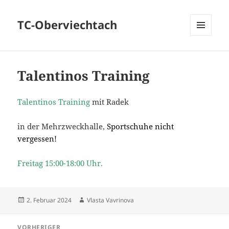
TC-Oberviechtach
MENÜ
UND
WIDGETS
Talentinos Training
Talentinos Training
mit Radek
in der Mehrzweckhalle,
Sportschuhe nicht
vergessen!
Freitag 15:00-18:00 Uhr.
Veröffentlicht
Autor
2. Februar 2024
Vlasta Vavrinova
am
Beitragsnavigation
VORHERIGER