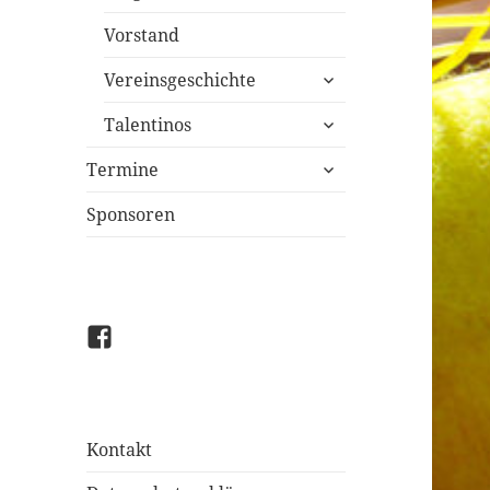
Vorstand
untermenü
Vereinsgeschichte
öffnen
untermenü
Talentinos
öffnen
untermenü
Termine
öffnen
Sponsoren
Facebook
Kontakt