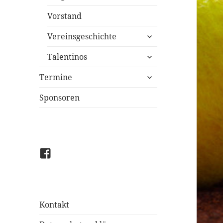
Vorstand
untermenü
Vereinsgeschichte
öffnen
untermenü
Talentinos
öffnen
untermenü
Termine
öffnen
Sponsoren
Facebook
Kontakt