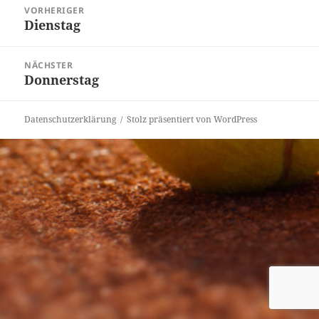
Beitragsnavigation
VORHERIGER
Dienstag
Vorheriger
Beitrag:
NÄCHSTER
Donnerstag
Nächster
Beitrag:
Datenschutzerklärung
Stolz präsentiert von WordPress