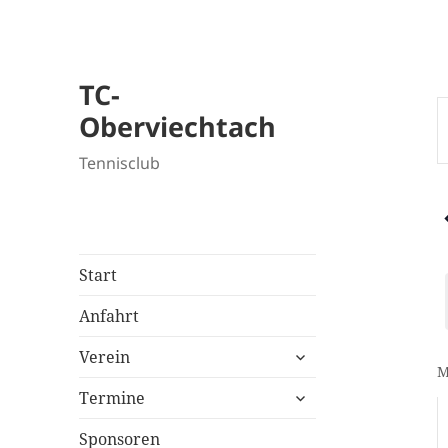
TC-
V
V
Oberviechtach
B
S
S
Tennisclub
e
A
S
N
Start
V
S
Anfahrt
untermenü
Verein
öffnen
K
untermenü
Termine
v
öffnen
V
Sponsoren