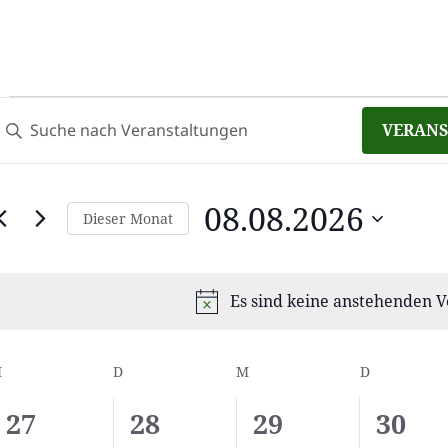
eranstaltungen
eranstaltungen
itte
VERANS
uche
chlüsselwort
und
ingeben.
nsichten,
08.08.2026
uche
Dieser Monat
avigation
nach
Datum
eranstaltungen
wählen.
Es sind keine anstehenden 
chlüsselwort.
Hi
M
MONTAG
D
DIENSTAG
M
MITTWOCH
D
DONNERST
alender
on
0
0
0
0
27
28
29
30
eranstaltungen