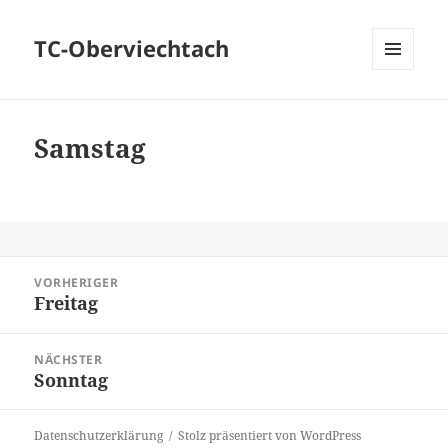
TC-Oberviechtach
MENÜ
UND
WIDGETS
Samstag
Beitragsnavigation
VORHERIGER
Freitag
Vorheriger
Beitrag:
NÄCHSTER
Sonntag
Nächster
Beitrag:
Datenschutzerklärung
Stolz präsentiert von WordPress