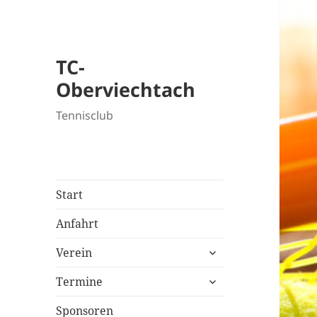
TC-
Oberviechtach
Tennisclub
Start
Anfahrt
untermenü
Verein
öffnen
untermenü
Termine
öffnen
Sponsoren